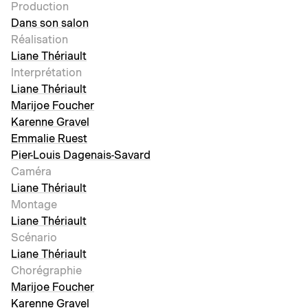
Production
Dans son salon
Réalisation
Liane Thériault
Interprétation
Liane Thériault
Marijoe Foucher
Karenne Gravel
Emmalie Ruest
Pier-Louis Dagenais-Savard
Caméra
Liane Thériault
Montage
Liane Thériault
Scénario
Liane Thériault
Chorégraphie
Marijoe Foucher
Karenne Gravel