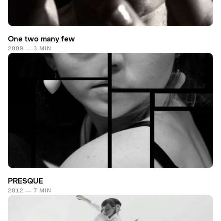
One two many few
2009 — 3 MIN
PRESQUE
2012 — 7 MIN