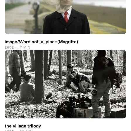
image/Word.​not_a_pipe=(Magritte)
2002 — 7 MIN
the village trilogy