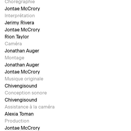
Chorégraphie
Jontae McCrory
Interprétation
Jerimy Rivera
Jontae McCrory
Rion Taylor
Caméra
Jonathan Auger
Montage
Jonathan Auger
Jontae McCrory
Musique originale
Chivengisound
Conception sonore
Chivengisound
Assistance à la caméra
Alexia Toman
Production
Jontae McCrory