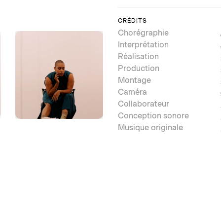
CRÉDITS
Chorégraphie
Interprétation
Réalisation
Production
Montage
Caméra
Collaborateur
Conception sonore
Musique originale