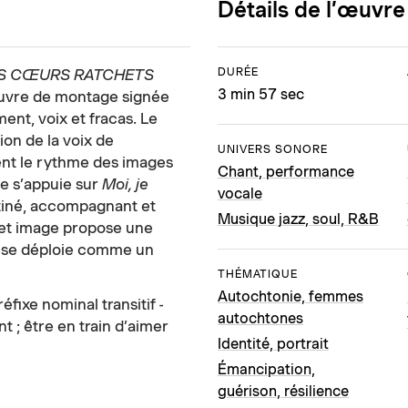
Détails de l’œuvre
DURÉE
S CŒURS RATCHETS
3 min 57 sec
œuvre de montage signée
nt, voix et fracas. Le
ion de la voix de
UNIVERS SONORE
cent le rythme des images
Chant, performance
re s’appuie sur
Moi, je
vocale
stiné, accompagnant et
Musique jazz, soul, R&B
n et image propose une
e se déploie comme un
THÉMATIQUE
Autochtonie, femmes
réfixe nominal transitif
-
autochtones
 ; être en train d’aimer
Identité, portrait
Émancipation,
guérison, résilience