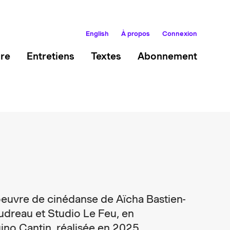
English
À propos
Connexion
ire
Entretiens
Textes
Abonnement
euvre de cinédanse de Aïcha Bastien-
udreau et Studio Le Feu, en
ino Cantin, réalisée en 2025.