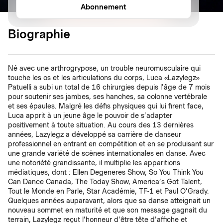
Abonnement
Biographie
Né avec une arthrogrypose, un trouble neuromusculaire qui
touche les os et les articulations du corps, Luca «Lazylegz»
Patuelli a subi un total de 16 chirurgies depuis l'âge de 7 mois
pour soutenir ses jambes, ses hanches, sa colonne vertébrale
et ses épaules. Malgré les défis physiques qui lui firent face,
Luca apprit à un jeune âge le pouvoir de s’adapter
positivement à toute situation. Au cours des 13 dernières
années, Lazylegz a développé sa carrière de danseur
professionnel en entrant en compétition et en se produisant sur
une grande variété de scènes internationales en danse. Avec
une notoriété grandissante, il multiplie les apparitions
médiatiques, dont : Ellen Degeneres Show, So You Think You
Can Dance Canada, The Today Show, America’s Got Talent,
Tout le Monde en Parle, Star Académie, TF-1 et Paul O’Grady.
Quelques années auparavant, alors que sa danse atteignait un
nouveau sommet en maturité et que son message gagnait du
terrain, Lazylegz reçut l’honneur d'être tête d'affiche et