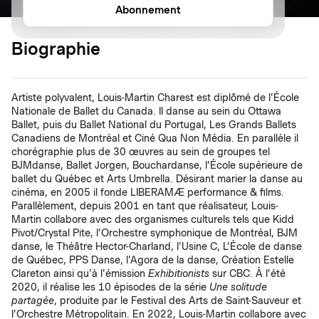
Abonnement
Biographie
Artiste polyvalent, Louis-Martin Charest est diplômé de l'École
Nationale de Ballet du Canada. Il danse au sein du Ottawa
Ballet, puis du Ballet National du Portugal, Les Grands Ballets
Canadiens de Montréal et Ciné Qua Non Média. En parallèle il
chorégraphie plus de 30 œuvres au sein de groupes tel
BJMdanse, Ballet Jorgen, Bouchardanse, l’École supérieure de
ballet du Québec et Arts Umbrella. Désirant marier la danse au
cinéma, en 2005 il fonde LIBERAMÆ performance & films.
Parallèlement, depuis 2001 en tant que réalisateur, Louis-
Martin collabore avec des organismes culturels tels que Kidd
Pivot/Crystal Pite, l’Orchestre symphonique de Montréal, BJM
danse, le Théâtre Hector-Charland, l'Usine C, L’École de danse
de Québec, PPS Danse, l'Agora de la danse, Création Estelle
Clareton ainsi qu'à l'émission
Exhibitionists
sur CBC. À l’été
2020, il réalise les 10 épisodes de la série
Une solitude
partagée
, produite par le Festival des Arts de Saint-Sauveur et
l’Orchestre Métropolitain. En 2022, Louis-Martin collabore avec