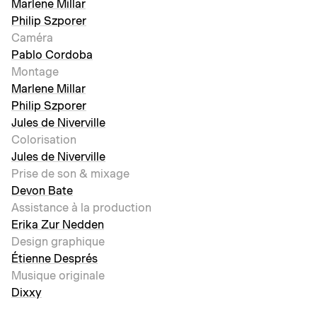
Marlene Millar
Philip Szporer
Caméra
Pablo Cordoba
Montage
Marlene Millar
Philip Szporer
Jules de Niverville
Colorisation
Jules de Niverville
Prise de son & mixage
Devon Bate
Assistance à la production
Erika Zur Nedden
Design graphique
Étienne Després
Musique originale
Dixxy