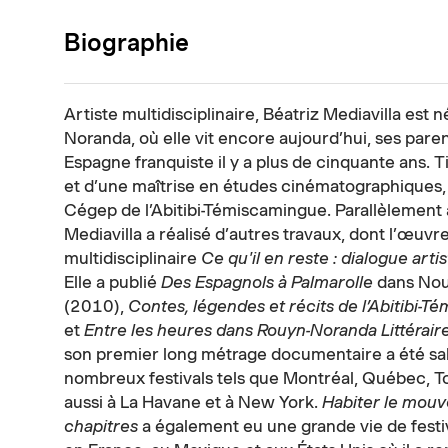
Biographie
Artiste multidisciplinaire, Béatriz Mediavilla est
Noranda, où elle vit encore aujourd’hui, ses pare
Espagne franquiste il y a plus de cinquante ans. T
et d’une maîtrise en études cinématographiques,
Cégep de l’Abitibi-Témiscamingue. Parallèlemen
Mediavilla a réalisé d’autres travaux, dont l’œuvr
multidisciplinaire
Ce qu'il en reste : dialogue arti
Elle a publié
Des Espagnols à Palmarolle
dans Nouv
(2010),
Contes, légendes et récits de l’Abitibi-
et
Entre les heures dans Rouyn-Noranda Littérair
son premier long métrage documentaire a été sa
nombreux festivals tels que Montréal, Québec, T
aussi à La Havane et à New York.
Habiter le mouv
chapitres
a également eu une grande vie de festi