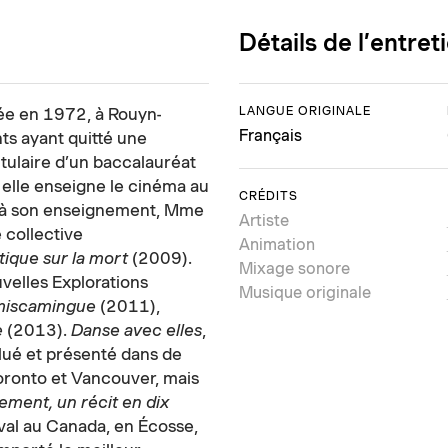
Détails de l’entret
LANGUE ORIGINALE
 née en 1972, à Rouyn-
Français
nts ayant quitté une
itulaire d’un baccalauréat
 elle enseigne le cinéma au
CRÉDITS
t à son enseignement, Mme
Artiste
e collective
Animation
stique sur la mort
(2009).
Mixage sonore
elles Explorations
Musique originale
Témiscamingue
(2011),
e
(2013).
Danse avec elles
,
lué et présenté dans de
oronto et Vancouver, mais
ement, un récit en dix
val au Canada, en Écosse,