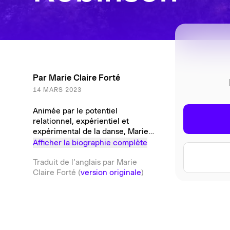
Par
Marie Claire Forté
14 MARS 2023
Animée par le potentiel
relationnel, expérientiel et
expérimental de la danse, Marie
Claire Forté danse, chorégraphie,
Afficher la biographie complète
écrit, traduit et enseigne. Elle est
la mère d’Imogen Keith, qui
Traduit de l’anglais par
Marie
l’enchante, lui apprend et la
Claire Forté
(
version originale
)
bouleverse. Elle mène ses propres
projets et travaille auprès
d’artistes qu’elle aime, notamment
Louise Bédard, Katie Ward et PME-
ART. De 2017 à 2019, elle est